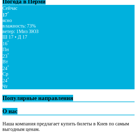
Погода в Перми
Сейчас
°
17
ясно
влажность: 73%
ветер: 1Миз ЗЮЗ
Ш 17 • Д 17
°
16
Пн
°
23
Вт
°
24
Ср
°
24
Чт
Популярные направления
О нас
Наша компания предлагает купить билеты в Киев по самым
выгодным ценам.