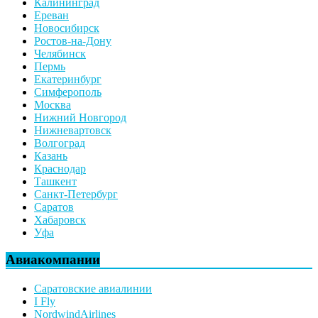
Калининград
Ереван
Новосибирск
Ростов-на-Дону
Челябинск
Пермь
Екатеринбург
Симферополь
Москва
Нижний Новгород
Нижневартовск
Волгоград
Казань
Краснодар
Ташкент
Санкт-Петербург
Саратов
Хабаровск
Уфа
Авиакомпании
Саратовские авиалинии
I Fly
NordwindAirlines