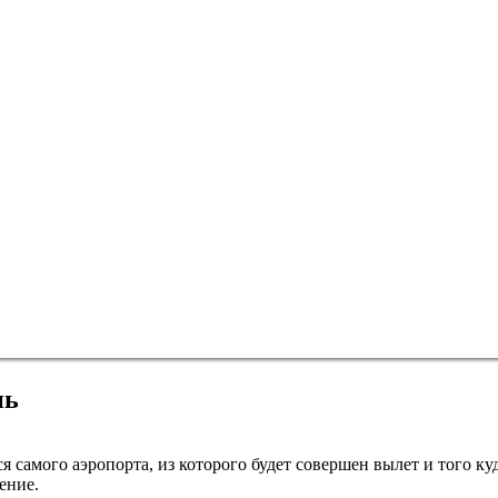
Казан
нь
Киев
самого аэропорта, из которого будет совершен вылет и того ку
ение.