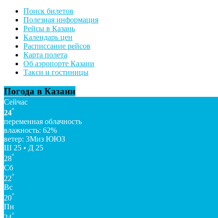
Поиск билетов
Полезная информация
Рейсы в Казань
Календарь цен
Расписсание рейсов
Карта полета
Об аэропорте Казани
Такси и гостиницы
Погода в Казани
Сейчас
°
24
переменная облачность
влажность: 62%
ветер: 3Миз ЮЮЗ
Ш 25 • Д 25
°
28
Сб
°
22
Вс
°
20
Пн
°
24