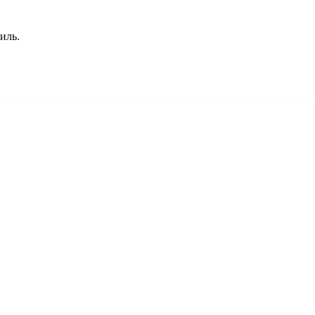
иль.
Киев
Израиль