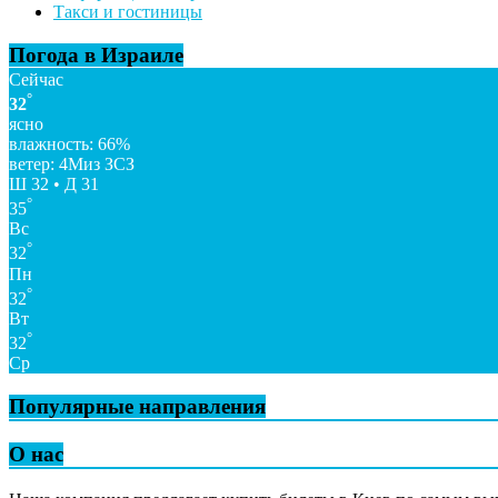
Такси и гостиницы
Погода в Израиле
Сейчас
°
32
ясно
влажность: 66%
ветер: 4Миз ЗСЗ
Ш 32 • Д 31
°
35
Вс
°
32
Пн
°
32
Вт
°
32
Ср
Популярные направления
О нас