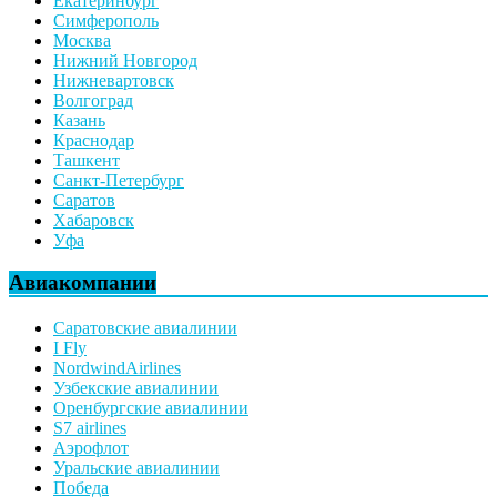
Екатеринбург
Симферополь
Москва
Нижний Новгород
Нижневартовск
Волгоград
Казань
Краснодар
Ташкент
Санкт-Петербург
Саратов
Хабаровск
Уфа
Авиакомпании
Саратовские авиалинии
I Fly
NordwindAirlines
Узбекские авиалинии
Оренбургские авиалинии
S7 airlines
Аэрофлот
Уральские авиалинии
Победа