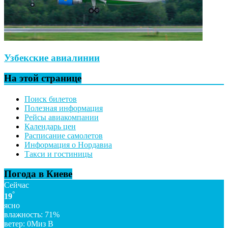
Узбекские авиалинии
На этой странице
Поиск билетов
Полезная информация
Рейсы авиакомпании
Календарь цен
Расписание самолетов
Информация о Нордавиа
Такси и гостиницы
Погода в Киеве
Сейчас
°
19
ясно
влажность: 71%
ветер: 0Миз В