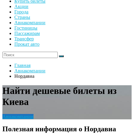
Купить билеты
Акции
Города
Страны
Авиакомпании
Гостиницы
Пассажирам
Трансфер
Прокат авто
Главная
Авиакомпании
Нордавиа
Найти дешевые билеты из
Киева
Авиакомпании
Полезная информация о Нордавиа